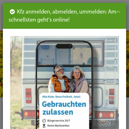
Such
Ha
DE
Kfz anmelden, abmelden, ummelden: Am
aus-
schnellsten geht's online!
aus
und
un
eink
ei
Seiteninhalt
Hauptnavigation
Seitennavigation
leichte
Sprache
Plugins
News-Liste