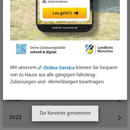
News-Detail
Jahresauswahl
2026
2025
Mit unserem
können Sie bequem
Online-Service
von zu Hause aus alle gängigen Fahrzeug-
2024
Zulassungen und -Abmeldungen beantragen.
2023
Zur Kenntnis genommen
2022