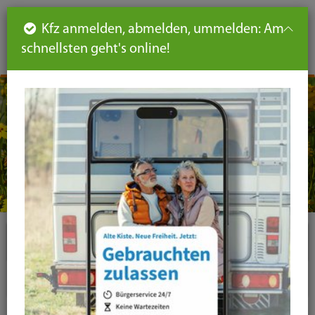
Such
Ha
DE
Kfz anmelden, abmelden, ummelden: Am
aus-
schnellsten geht's online!
aus
und
un
eink
ei
Seiteninhalt
Hauptnavigation
Seitennavigation
leichte
Sprache
Plugins
News-Liste
News-Detail