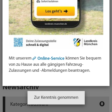
News-Detail
Jahresauswahl
2026
2025
Mit unserem
können Sie bequem
Online-Service
von zu Hause aus alle gängigen Fahrzeug-
2024
Zulassungen und -Abmeldungen beantragen.
Newsarchiv
Zur Kenntnis genommen
Kategorieauswahl