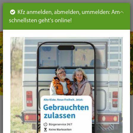
Such
Ha
DE
Kfz anmelden, abmelden, ummelden: Am
aus-
schnellsten geht's online!
aus
und
un
eink
ei
Seiteninhalt
Hauptnavigation
Seitennavigation
leichte
Sprache
Plugins
News-Liste