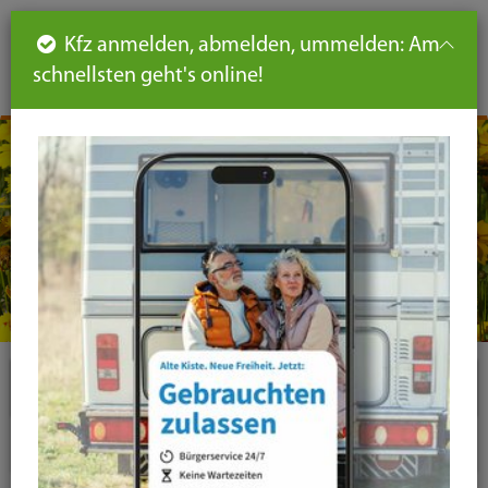
Such
Ha
DE
Kfz anmelden, abmelden, ummelden: Am
aus-
schnellsten geht's online!
aus
und
un
eink
ei
Seiteninhalt
Hauptnavigation
Seitennavigation
leichte
Sprache
Plugins
News-Liste