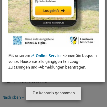
News-Detail
Jahresauswahl
2025
Newsarchiv
Mit unserem
können Sie bequem
Online-Service
von zu Hause aus alle gängigen Fahrzeug-
Kategorieauswahl
Zulassungen und -Abmeldungen beantragen.
Kein Eintrag vorhanden.
Zur Kenntnis genommen
Nach oben