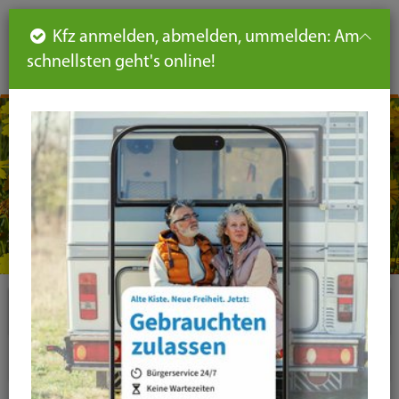
Such
Ha
DE
Kfz anmelden, abmelden, ummelden: Am
aus-
schnellsten geht's online!
aus
und
un
eink
ei
Seiteninhalt
Hauptnavigation
Seitennavigation
leichte
Sprache
Plugins
News-Liste