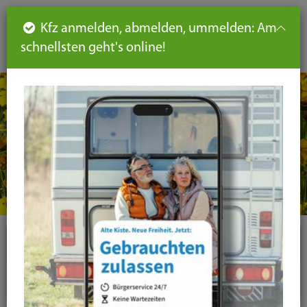
Such
Ha
DE
Kfz anmelden, abmelden, ummelden: Am
aus-
schnellsten geht's online!
aus
und
un
eink
ei
Seiteninhalt
Hauptnavigation
Seitennavigation
leichte
Sprache
Plugins
News-Liste