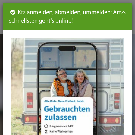
Such
Ha
DE
Kfz anmelden, abmelden, ummelden: Am
aus-
schnellsten geht's online!
aus
und
un
eink
ei
Seiteninhalt
Hauptnavigation
Seitennavigation
leichte
Sprache