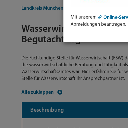
Landkreis München
Bürgerservice
Dienstleist
Mit unserem
Online-Serv
Abmeldungen beantragen.
Wasserwirtschaftliche B
Begutachtung
Die Fachkundige Stelle für Wasserwirtschaft (FSW)
die wasserwirtschaftliche Beratung und Tätigkeit al
Wasserwirtschaftsamtes war. Hier erfahren Sie für 
Stelle für Wasserwirtschaft Ihr Ansprechpartner ist.
Alle zuklappen
Beschreibung