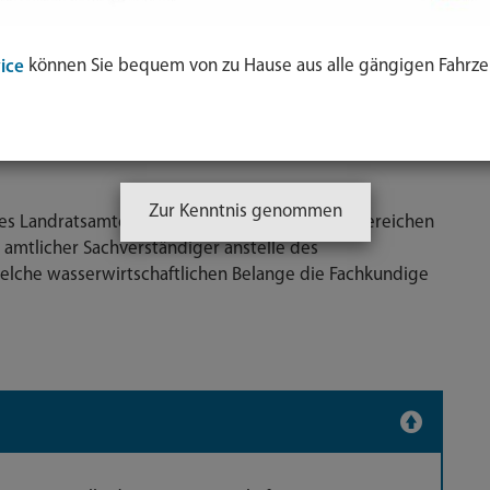
ung
können Sie bequem von zu Hause aus alle gängigen Fahrze
ice
eratung und
Zur Kenntnis genommen
 des Landratsamtes München nimmt in einigen Bereichen
s amtlicher Sachverständiger anstelle des
welche wasserwirtschaftlichen Belange die Fachkundige