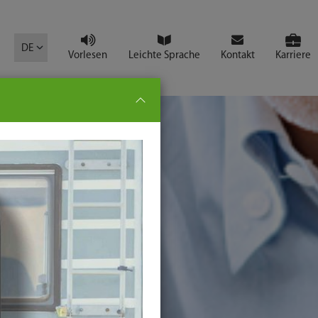
mbol
DE
Vorlesen
Leichte Sprache
Kontakt
Karriere
pe:
che
senden
t
ter-
ste