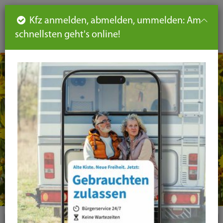
Such
Ha
DE
Kfz anmelden, abmelden, ummelden: Am
aus-
schnellsten geht's online!
aus
und
un
eink
ei
Seiteninhalt
Hauptnavigation
Seitennavigation
leichte
Sprache