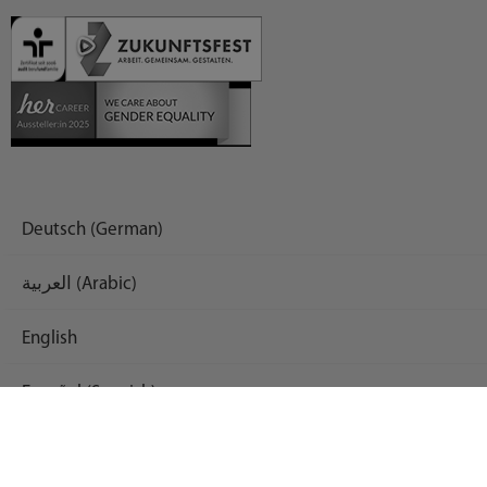
Deutsch (German)
العربية (Arabic)
English
Español (Spanish)
Français (French)