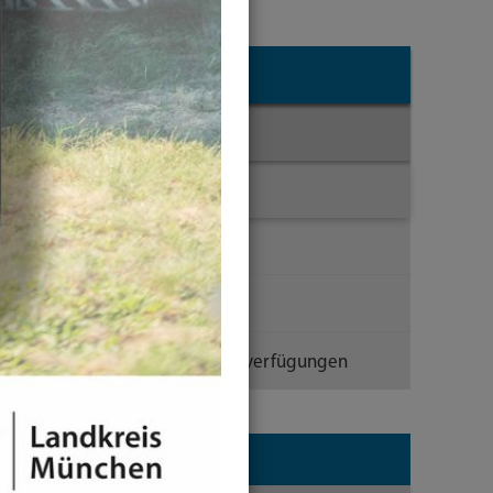
Landratsamt
Veröffentlichungen
Bekanntmachungen
Amtsblatt
Satzungen
Verordnungen & Allgemeinverfügungen
Datum