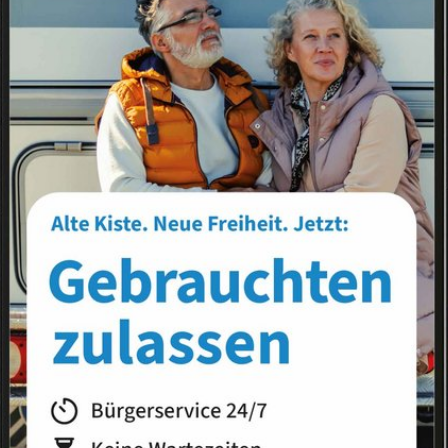
Landkreis
Land
hungen
Bekanntmachungen
Amtsblatt