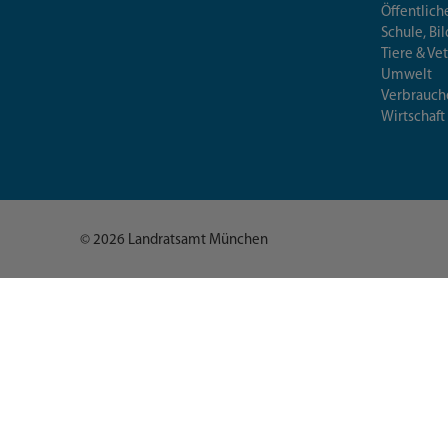
Öffentlich
Schule, Bi
Tiere & Ve
Umwelt
Verbrauch
Wirtschaft
© 2026 Landratsamt München
Deutsch (German)
العربية (Arabic)
English