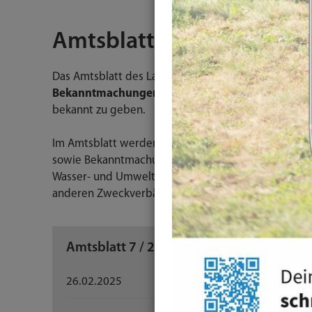
Amtsblatt
Das Amtsblatt des Landkreises München ist ein beh
Bekanntmachungen
, die die Allgemeinheit betref
bekannt zu geben.
Im Amtsblatt werden die Sitzungstermine des Kreis
sowie Bekanntmachungen der Fachbereiche des Land
Wasser- und Umweltgesetze u. a.) veröffentlicht.
anderen Zweckverbänden sowie von der Kreisspark
Amtsblatt 7 / 2025
26.02.2025