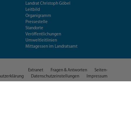
Landrat Christoph Göbel
Leitbild
Organigramm
Pressestelle
Standorte
Veröffentlichungen
Umweltleitlinien
Mittagessen im Landratsamt
Extranet
Fragen & Antworten
Seiten-
utzerklärung
Datenschutzeinstellungen
Impressum