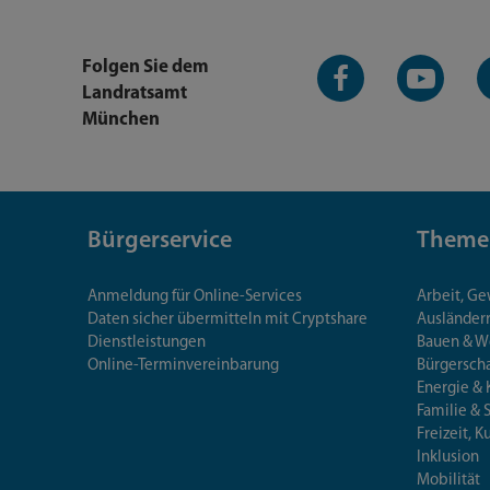
Facebook-
YouTube-
L
Folgen Sie dem
Seite
Kanal
K
Landratsamt
München
Bürgerservice
Theme
Anmeldung für Online-Services
Arbeit, G
Daten sicher übermitteln mit Cryptshare
Ausländerr
Dienstleistungen
Bauen & 
Online-Terminvereinbarung
Bürgersch
Energie & 
Familie & 
Freizeit, K
Inklusion
Mobilität