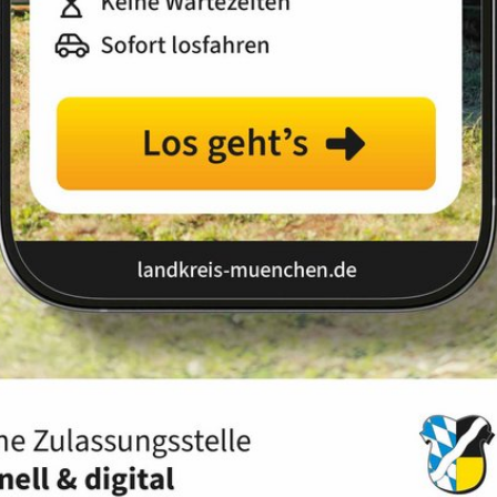
ördliches
Mitteilungsblatt für amtliche
fen und dazu dienen, einen Sachverhalt öffentlich
tags und seiner Ausschüsse einschließlich Tagesordnung
ratsamtes (Verordnungen, Vollzüge der Bau-, Waffen-,
 Darüber hinaus werden Bekanntmachungen von Schul- und
asse München Starnberg Ebersberg dort abgedruckt.