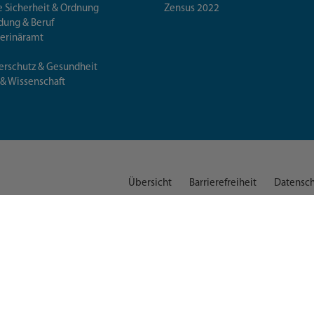
e Sicherheit & Ordnung
Zensus 2022
ldung & Beruf
terinäramt
erschutz & Gesundheit
 & Wissenschaft
Übersicht
Barrierefreiheit
Datensch