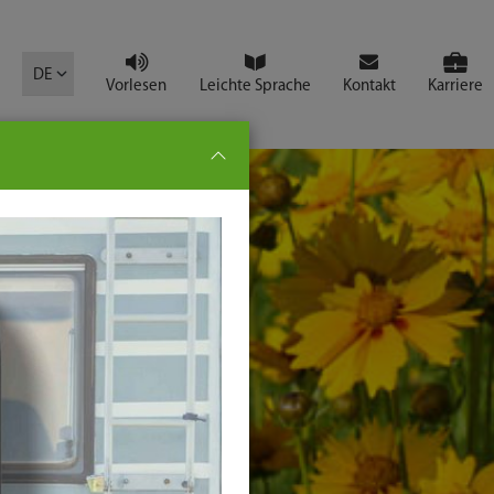
mbol
DE
Vorlesen
Leichte Sprache
Kontakt
Karriere
pe:
che
senden
t
ter-
ste