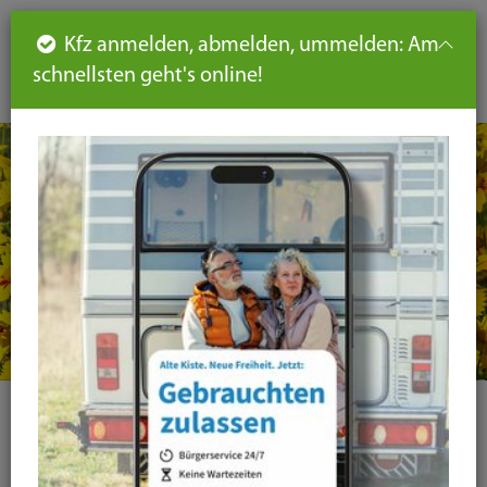
Such
Ha
DE
Kfz anmelden, abmelden, ummelden: Am
aus-
schnellsten geht's online!
aus
und
un
eink
ei
Seiteninhalt
Hauptnavigation
Seitennavigation
leichte
Sprache
Kategorie
Alle Kategorien
Amtsblatt