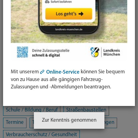
Arbeit / Gewerbe / Jobcenter
Ausländerrecht & Integration
Bauen und Wohnen
Bürgerschaftliches Engagement
Chancengleichheit
Eltern- und Jugendberatungsstelle
Energie und Klimaschutz
Familie und Soziales
Mit unserem
können Sie bequem
Online-Service
Freizeit / Kultur / Sport
Jugendhilfeplanung
von zu Hause aus alle gängigen Fahrzeug-
Landratsamt
Mobilität
Zulassungen und -Abmeldungen beantragen.
Öffentliche Sicherheit und Ordnung
Schule / Bildung / Beruf
Straßenbaustellen
Zur Kenntnis genommen
Termine
Tiere
Umwelt
Veranstaltungen
Verbraucherschutz / Gesundheit