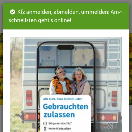
Such
Ha
DE
Kfz anmelden, abmelden, ummelden: Am
aus-
schnellsten geht's online!
aus
und
un
eink
ei
Seiteninhalt
Hauptnavigation
Seitennavigation
leichte
Sprache
Kategorie