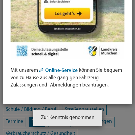
Alle Kategorien
Amtsblatt
Arbeit / Gewerbe / Jobcenter
Ausländerrecht & Integration
Bauen und Wohnen
Bürgerschaftliches Engagement
Chancengleichheit
Eltern- und Jugendberatungsstelle
Energie und Klimaschutz
Familie und Soziales
Mit unserem
können Sie bequem
Online-Service
Freizeit / Kultur / Sport
Jugendhilfeplanung
von zu Hause aus alle gängigen Fahrzeug-
Zulassungen und -Abmeldungen beantragen.
Landratsamt
Mobilität
Öffentliche Sicherheit und Ordnung
Schule / Bildung / Beruf
Straßenbaustellen
Zur Kenntnis genommen
Termine
Tiere
Umwelt
Veranstaltungen
Verbraucherschutz / Gesundheit