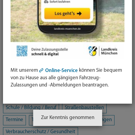
Arbeit / Gewerbe / Jobcenter
Ausländerrecht & Integration
Bauen und Wohnen
Bürgerschaftliches Engagement
Chancengleichheit
Eltern- und Jugendberatungsstelle
Energie und Klimaschutz
Familie und Soziales
Mit unserem
können Sie bequem
Online-Service
Freizeit / Kultur / Sport
Jugendhilfeplanung
von zu Hause aus alle gängigen Fahrzeug-
Landratsamt
Mobilität
Zulassungen und -Abmeldungen beantragen.
Öffentliche Sicherheit und Ordnung
Schule / Bildung / Beruf
Straßenbaustellen
Zur Kenntnis genommen
Termine
Tiere
Umwelt
Veranstaltungen
Verbraucherschutz / Gesundheit