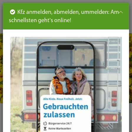
Such
Ha
DE
Kfz anmelden, abmelden, ummelden: Am
aus-
schnellsten geht's online!
aus
und
un
eink
ei
Seiteninhalt
Hauptnavigation
Seitennavigation
leichte
Sprache
Kategorie
Alle Kategorien
Amtsblatt