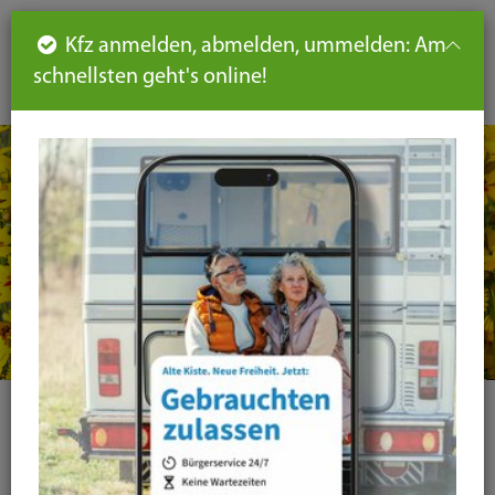
Such
Ha
DE
Kfz anmelden, abmelden, ummelden: Am
aus-
schnellsten geht's online!
aus
und
un
eink
ei
Seiteninhalt
Hauptnavigation
Seitennavigation
leichte
Sprache
Kategorie
Alle Kategorien
Amtsblatt