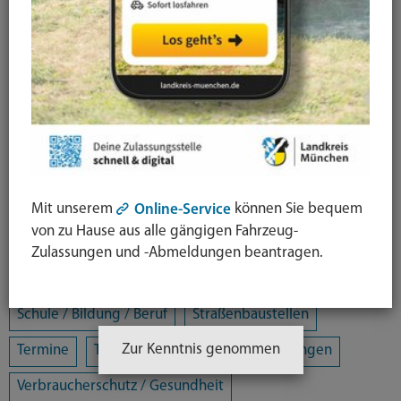
Arbeit / Gewerbe / Jobcenter
Ausländerrecht & Integration
Bauen und Wohnen
Bürgerschaftliches Engagement
Chancengleichheit
Eltern- und Jugendberatungsstelle
Energie und Klimaschutz
Familie und Soziales
Freizeit / Kultur / Sport
Jugendhilfeplanung
Mit unserem
können Sie bequem
Online-Service
von zu Hause aus alle gängigen Fahrzeug-
Landratsamt
Mobilität
Zulassungen und -Abmeldungen beantragen.
Öffentliche Sicherheit und Ordnung
Schule / Bildung / Beruf
Straßenbaustellen
Zur Kenntnis genommen
Termine
Tiere
Umwelt
Veranstaltungen
Verbraucherschutz / Gesundheit