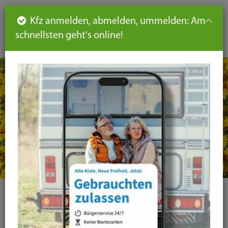
Such
Ha
DE
Kfz anmelden, abmelden, ummelden: Am
aus-
schnellsten geht's online!
aus
und
un
eink
ei
Seiteninhalt
Hauptnavigation
Seitennavigation
leichte
Sprache
Kategorie
Alle Kategorien
Amtsblatt