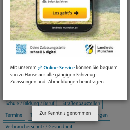
Arbeit / Gewerbe / Jobcenter
Ausländerrecht & Integration
Bauen und Wohnen
Bürgerschaftliches Engagement
Chancengleichheit
Eltern- und Jugendberatungsstelle
Energie und Klimaschutz
Familie und Soziales
Mit unserem
können Sie bequem
Online-Service
Freizeit / Kultur / Sport
Jugendhilfeplanung
von zu Hause aus alle gängigen Fahrzeug-
Landratsamt
Mobilität
Zulassungen und -Abmeldungen beantragen.
Öffentliche Sicherheit und Ordnung
Schule / Bildung / Beruf
Straßenbaustellen
Zur Kenntnis genommen
Termine
Tiere
Umwelt
Veranstaltungen
Verbraucherschutz / Gesundheit