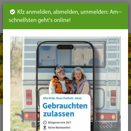
Such
Ha
DE
Kfz anmelden, abmelden, ummelden: Am
aus-
schnellsten geht's online!
aus
und
un
eink
ei
Seiteninhalt
Hauptnavigation
Seitennavigation
leichte
Sprache
Kategorie