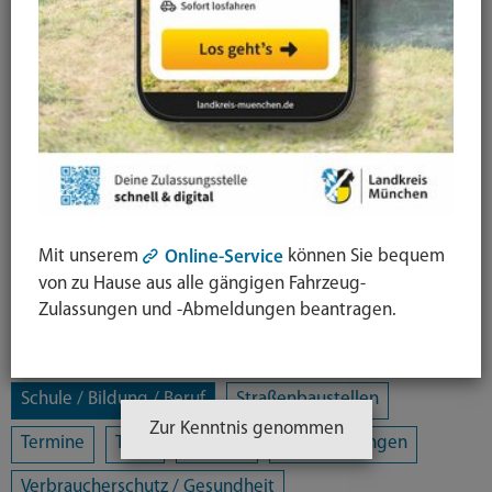
Alle Kategorien
Amtsblatt
Arbeit / Gewerbe / Jobcenter
Ausländerrecht & Integration
Bauen und Wohnen
Bürgerschaftliches Engagement
Chancengleichheit
Eltern- und Jugendberatungsstelle
Energie und Klimaschutz
Familie und Soziales
Mit unserem
können Sie bequem
Online-Service
Freizeit / Kultur / Sport
Jugendhilfeplanung
von zu Hause aus alle gängigen Fahrzeug-
Zulassungen und -Abmeldungen beantragen.
Landratsamt
Mobilität
Öffentliche Sicherheit und Ordnung
Schule / Bildung / Beruf
Straßenbaustellen
Zur Kenntnis genommen
Termine
Tiere
Umwelt
Veranstaltungen
Verbraucherschutz / Gesundheit