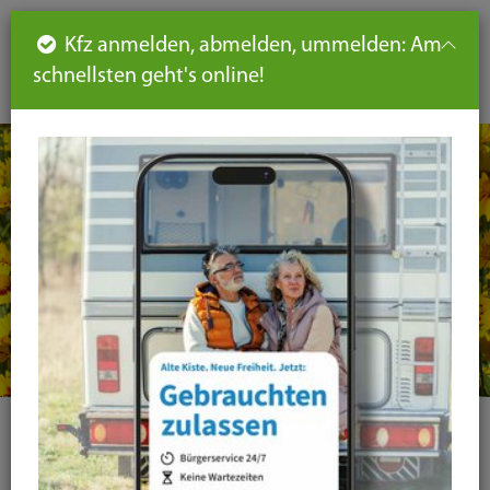
Such
Ha
DE
Kfz anmelden, abmelden, ummelden: Am
aus-
schnellsten geht's online!
aus
und
un
eink
ei
Seiteninhalt
Hauptnavigation
Seitennavigation
leichte
Sprache
Kategorie