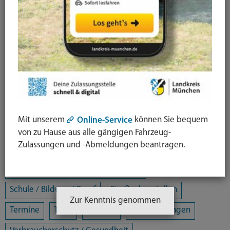
Alle Kategorien
Amtsblatt
Arbeit / Gewerbe / Jobcenter
Ausländerrecht & Integration
Bauen und Wohnen
Bürgerschaftliches Engagement
Chancengleichheit
Eltern- und Jugendberatungsstelle
Energie und Klimaschutz
Familie und Soziales
Mit unserem
können Sie bequem
Online-Service
Freizeit / Kultur / Sport
Jugendhilfeplanung
von zu Hause aus alle gängigen Fahrzeug-
Zulassungen und -Abmeldungen beantragen.
Landratsamt
Mobilität
Öffentliche Sicherheit und Ordnung
Schule / Bildung / Beruf
Straßenbaustellen
Zur Kenntnis genommen
Termine
Tiere
Umwelt
Veranstaltungen