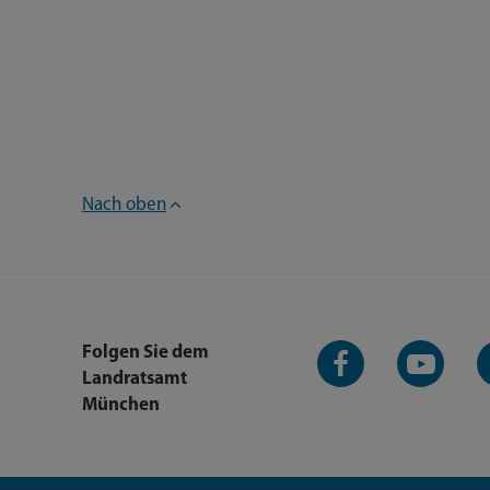
Nach oben
Facebook-
YouTube-
L
Folgen Sie dem
Seite
Kanal
K
Landratsamt
München