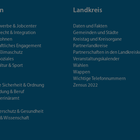
n
Landkreis
ewerbe & Jobcenter
Daten und Fakten
echt & Integration
Gemeinden und Städte
Wohnen
Kreistag und Kreisorgane
aftliches Engagement
Partnerlandkreise
Klimaschutz
Partnerschaften in den Landkre
Soziales
Veranstaltungskalender
ultur & Sport
Wahlen
Wappen
Wichtige Telefonnummern
e Sicherheit & Ordnung
Zensus 2022
ldung & Beruf
terinäramt
erschutz & Gesundheit
 & Wissenschaft