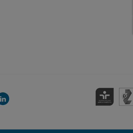
inkedIn-
anal