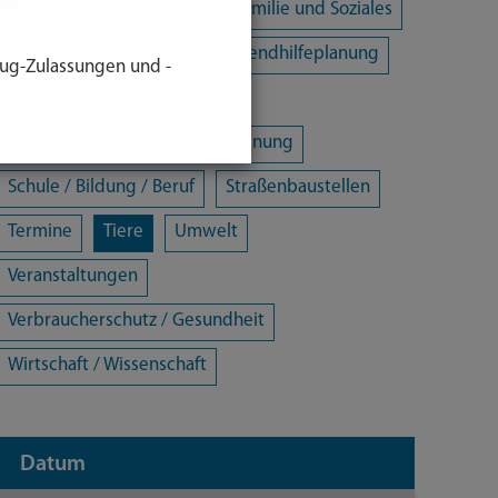
Energie und Klimaschutz
Familie und Soziales
Freizeit / Kultur / Sport
Jugendhilfeplanung
ug-Zulassungen und -
Landratsamt
Mobilität
Öffentliche Sicherheit und Ordnung
Schule / Bildung / Beruf
Straßenbaustellen
Termine
Tiere
Umwelt
Veranstaltungen
Verbraucherschutz / Gesundheit
Wirtschaft / Wissenschaft
Datum