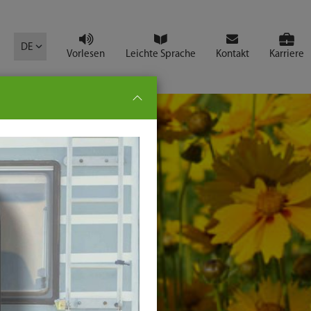
mbol
DE
Vorlesen
Leichte Sprache
Kontakt
Karriere
pe:
che
senden
t
ter-
ste