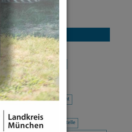
Kategorie
Alle Kategorien
Amtsblatt
Arbeit / Gewerbe / Jobcenter
Ausländerrecht & Integration
Bauen und Wohnen
Bürgerschaftliches Engagement
Chancengleichheit
Eltern- und Jugendberatungsstelle