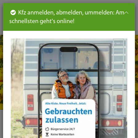
Such
Ha
DE
Kfz anmelden, abmelden, ummelden: Am
aus-
schnellsten geht's online!
aus
und
un
eink
ei
Seiteninhalt
Hauptnavigation
Seitennavigation
leichte
Sprache
Kategorie