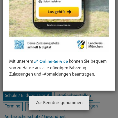
Alle Kategorien
Amtsblatt
Arbeit / Gewerbe / Jobcenter
Ausländerrecht & Integration
Bauen und Wohnen
Bürgerschaftliches Engagement
Chancengleichheit
Eltern- und Jugendberatungsstelle
Energie und Klimaschutz
Familie und Soziales
Mit unserem
können Sie bequem
Online-Service
Freizeit / Kultur / Sport
Jugendhilfeplanung
von zu Hause aus alle gängigen Fahrzeug-
Zulassungen und -Abmeldungen beantragen.
Landratsamt
Mobilität
Öffentliche Sicherheit und Ordnung
Schule / Bildung / Beruf
Straßenbaustellen
Zur Kenntnis genommen
Termine
Tiere
Umwelt
Veranstaltungen
Verbraucherschutz / Gesundheit