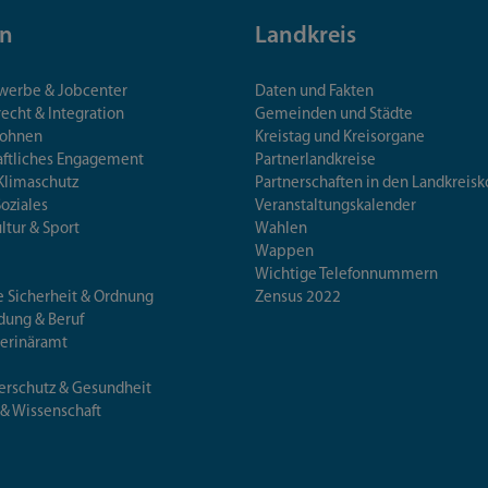
n
Landkreis
ewerbe & Jobcenter
Daten und Fakten
echt & Integration
Gemeinden und Städte
Wohnen
Kreistag und Kreisorgane
aftliches Engagement
Partnerlandkreise
Klimaschutz
Partnerschaften in den Landkre
Soziales
Veranstaltungskalender
ultur & Sport
Wahlen
Wappen
Wichtige Telefonnummern
e Sicherheit & Ordnung
Zensus 2022
ldung & Beruf
terinäramt
erschutz & Gesundheit
 & Wissenschaft