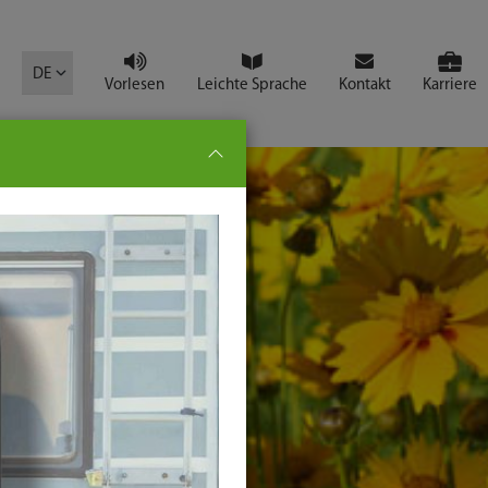
mbol
DE
Vorlesen
Leichte Sprache
Kontakt
Karriere
pe:
che
senden
t
ter-
ste