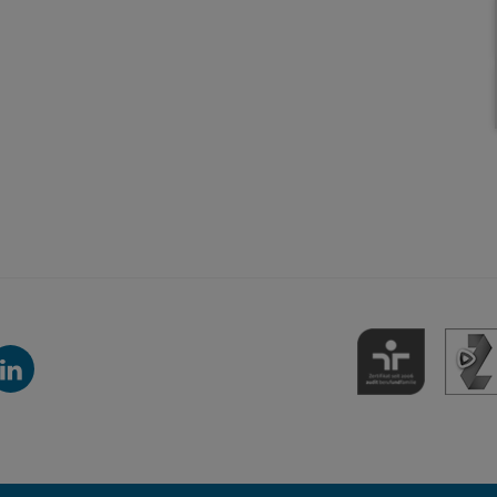
inkedIn-
anal