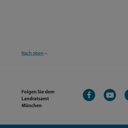
Nach oben
Facebook-
YouTube-
L
Folgen Sie dem
Seite
Kanal
K
Landratsamt
München