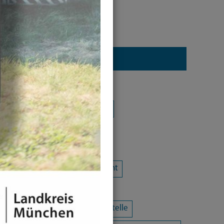
Kategorie
Alle Kategorien
Amtsblatt
Arbeit / Gewerbe / Jobcenter
Ausländerrecht & Integration
Bauen und Wohnen
Bürgerschaftliches Engagement
Chancengleichheit
Eltern- und Jugendberatungsstelle