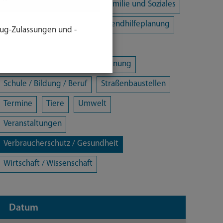
Energie und Klimaschutz
Familie und Soziales
Freizeit / Kultur / Sport
Jugendhilfeplanung
ug-Zulassungen und -
Landratsamt
Mobilität
Öffentliche Sicherheit und Ordnung
Schule / Bildung / Beruf
Straßenbaustellen
Termine
Tiere
Umwelt
Veranstaltungen
Verbraucherschutz / Gesundheit
Wirtschaft / Wissenschaft
Datum