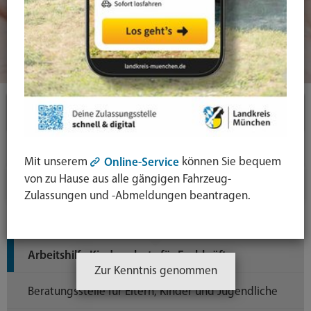
Themen
Familie & Soziales
Mit unserem
können Sie bequem
Online-Service
von zu Hause aus alle gängigen Fahrzeug-
Kinder, Jugend und Familie
Zulassungen und -Abmeldungen beantragen.
Beratung und Hilfen
Arbeitshilfe Kinderschutz für Fachkräfte
Zur Kenntnis genommen
Beratungsstelle für Eltern, Kinder und Jugendliche