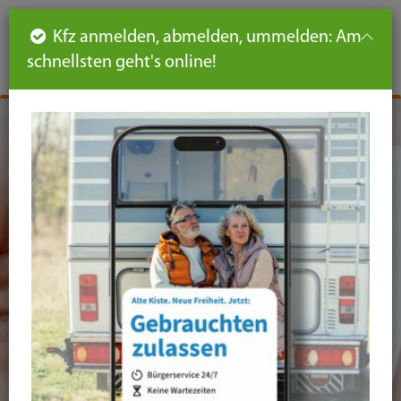
Such
Ha
DE
Kfz anmelden, abmelden, ummelden: Am
aus-
schnellsten geht's online!
aus
und
un
eink
ei
Seiteninhalt
Hauptnavigation
Seitennavigation
leichte
Sprache