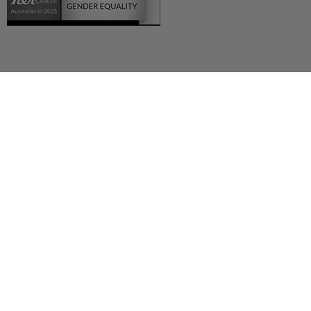
Deutsch (German)
العربية (Arabic)
English
Español (Spanish)
Français (French)
Русский (Russian)
Українська (Ukrainian)