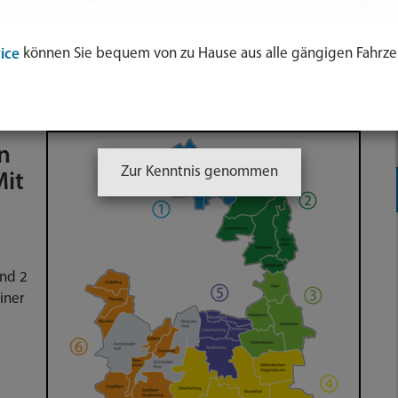
nsplan UN-BRK
können Sie bequem von zu Hause aus alle gängigen Fahrze
ice
n
Zur Kenntnis genommen
Mit
nd 2
iner