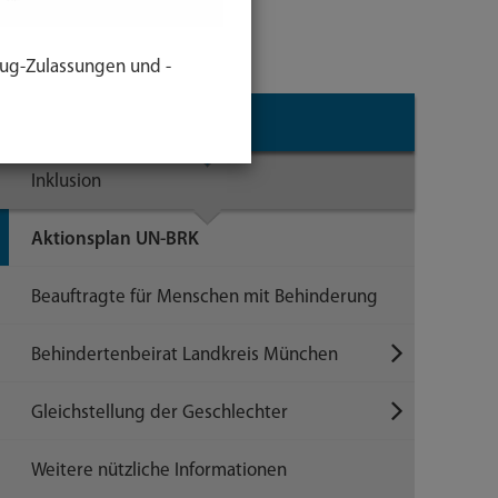
ug-Zulassungen und -
Themen
Inklusion
Aktionsplan UN-BRK
Beauftragte für Menschen mit Behinderung
Behindertenbeirat Landkreis München
Gleichstellung der Geschlechter
Weitere nützliche Informationen