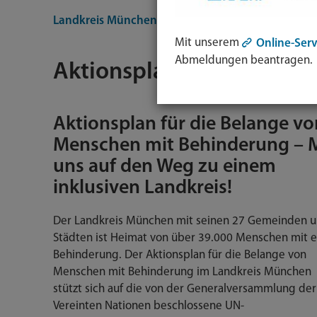
Landkreis München
Themen
Inklusion
Aktio
Mit unserem
Online-Serv
Abmeldungen beantragen.
Aktionsplan UN-BRK
Aktionsplan für die Belange vo
Menschen mit Behinderung – 
uns auf den Weg zu einem
inklusiven Landkreis!
Der Landkreis München mit seinen 27 Gemeinden u
Städten ist Heimat von über 39.000 Menschen mit e
Behinderung. Der Aktionsplan für die Belange von
Menschen mit Behinderung im Landkreis München
stützt sich auf die von der Generalversammlung der
Vereinten Nationen beschlossene UN-