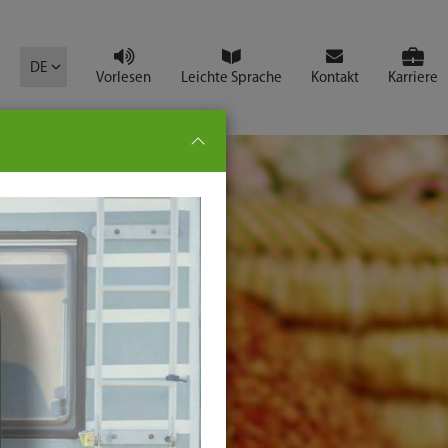
mbol
DE
Vorlesen
Leichte Sprache
Kontakt
Karriere
pe:
che
senden
t
ter-
ste