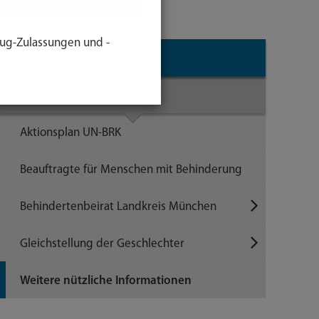
ug-Zulassungen und -
Themen
Inklusion
Aktionsplan UN-BRK
Beauftragte für Menschen mit Behinderung
Behindertenbeirat Landkreis München
Gleichstellung der Geschlechter
Weitere nützliche Informationen