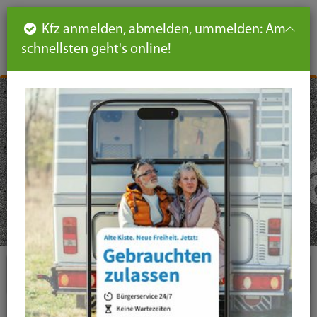
Such
Ha
DE
Kfz anmelden, abmelden, ummelden: Am
aus-
schnellsten geht's online!
aus
und
un
eink
ei
Seiteninhalt
Hauptnavigation
Seitennavigation
leichte
Sprache
Themen
Mobilität