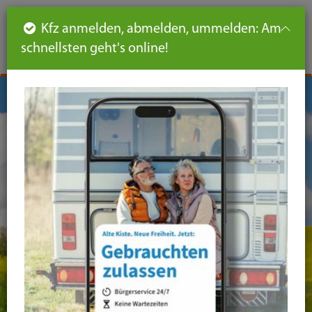
Such
Ha
DE
Kfz anmelden, abmelden, ummelden: Am
aus-
schnellsten geht's online!
aus
und
un
eink
ei
Seiteninhalt
Hauptnavigation
Seitennavigation
leichte
Sprache