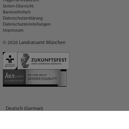
Fragen & Antworten
Seiten-Übersicht
Barrierefreiheit
Datenschutzerklärung
Datenschutzeinstellungen
Impressum
© 2026 Landratsamt München
Deutsch (German)
العربية (Arabic)