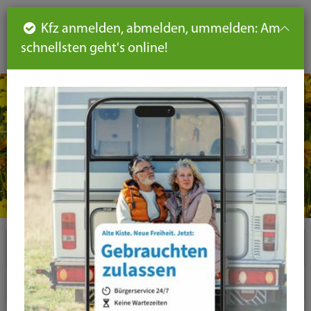
Such
Ha
DE
Kfz anmelden, abmelden, ummelden: Am
aus-
schnellsten geht's online!
aus
und
un
eink
ei
Seiteninhalt
Hauptnavigation
Seitennavigation
leichte
Sprache
Plugins
News-Liste