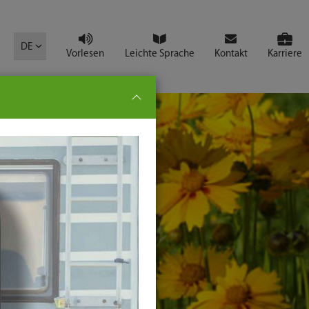
mbol
DE
Vorlesen
Leichte Sprache
Kontakt
Karriere
pe:
che
senden
t
ter-
ste