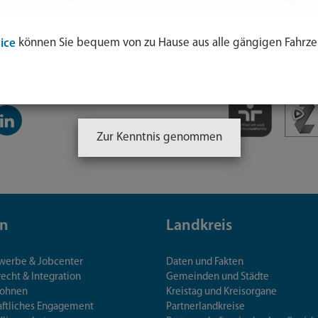
können Sie bequem von zu Hause aus alle gängigen Fahrze
ice
inkedIn-
anal
Zur Kenntnis genommen
n
Landkreis
ewerbe & Jobcenter
Daten und Fakten
echt & Integration
Gemeinden und Städte
Wohnen
Kreistag und Kreisorgane
aftliches Engagement
Partnerlandkreise