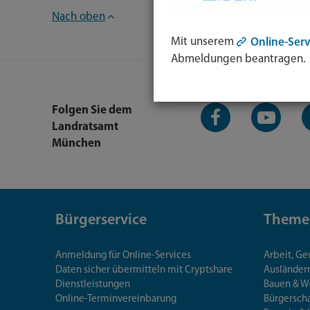
Nach oben
Mit unserem
Online-Serv
Abmeldungen beantragen.
Facebook-
YouTube-
L
Folgen Sie dem
Seite
Kanal
K
Landratsamt
München
Bürgerservice
Theme
Anmeldung für Online-Services
Arbeit, G
Daten sicher übermitteln mit Cryptshare
Ausländerr
Dienstleistungen
Bauen & 
Online-Terminvereinbarung
Bürgersch