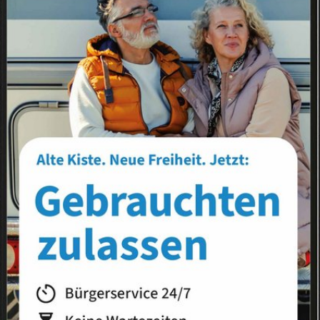
Landkreis
Land
s
News-Liste
News-Archiv