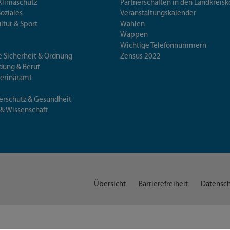
Klimaschutz
Partnerschaften in den Landkre
Soziales
Veranstaltungskalender
ultur & Sport
Wahlen
Wappen
Wichtige Telefonnummern
e Sicherheit & Ordnung
Zensus 2022
ldung & Beruf
terinäramt
erschutz & Gesundheit
 & Wissenschaft
Übersicht
Barrierefreiheit
Datensch