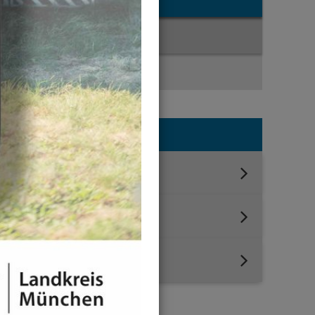
News-Liste
News-Detail
Jahresauswahl
2026
2025
2024