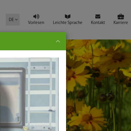
mbol
DE
Vorlesen
Leichte Sprache
Kontakt
Karriere
pe:
che
senden
t
ter-
ste