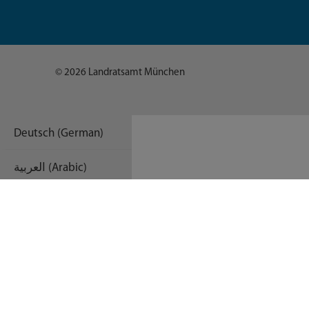
© 2026 Landratsamt München
Deutsch (German)
العربية (Arabic)
English
Español (Spanish)
Français (French)
Русский (Russian)