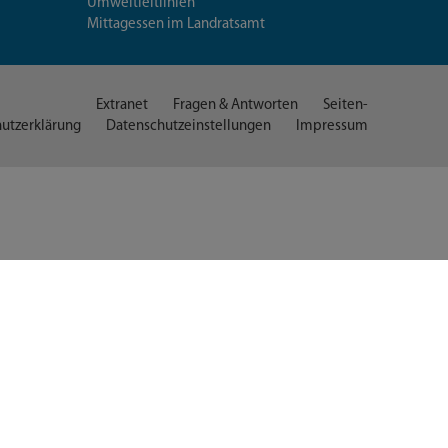
Umweltleitlinien
Mittagessen im Landratsamt
Extranet
Fragen & Antworten
Seiten-
utzerklärung
Datenschutzeinstellungen
Impressum