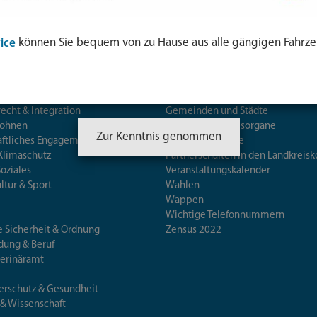
können Sie bequem von zu Hause aus alle gängigen Fahrze
ice
n
Landkreis
ewerbe & Jobcenter
Daten und Fakten
echt & Integration
Gemeinden und Städte
Wohnen
Kreistag und Kreisorgane
Zur Kenntnis genommen
aftliches Engagement
Partnerlandkreise
Klimaschutz
Partnerschaften in den Landkre
Soziales
Veranstaltungskalender
ultur & Sport
Wahlen
Wappen
Wichtige Telefonnummern
e Sicherheit & Ordnung
Zensus 2022
ldung & Beruf
terinäramt
erschutz & Gesundheit
 & Wissenschaft