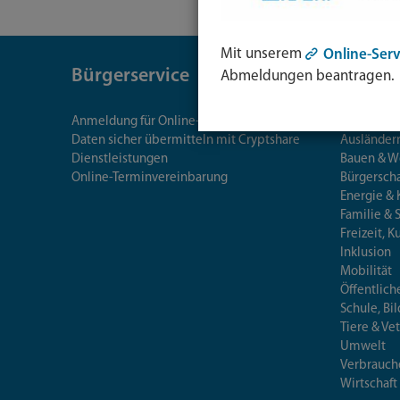
Mit unserem
Online-Serv
Bürgerservice
Theme
Abmeldungen beantragen.
Anmeldung für Online-Services
Arbeit, G
Daten sicher übermitteln mit Cryptshare
Ausländerr
Dienstleistungen
Bauen & 
Online-Terminvereinbarung
Bürgersch
Energie & 
Familie & 
Freizeit, K
Inklusion
Mobilität
Öffentlich
Schule, Bi
Tiere & Ve
Umwelt
Verbrauch
Wirtschaft