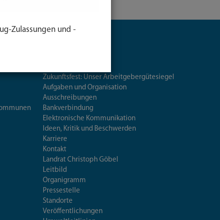
ug-Zulassungen und -
Landratsamt
Audit berufundfamilie
Zukunftsfest: Unser Arbeitgebergütesiegel
Aufgaben und Organisation
Ausschreibungen
iskommunen
Bankverbindung
Elektronische Kommunikation
Ideen, Kritik und Beschwerden
Karriere
Kontakt
Landrat Christoph Göbel
Leitbild
Organigramm
Pressestelle
Standorte
Veröffentlichungen