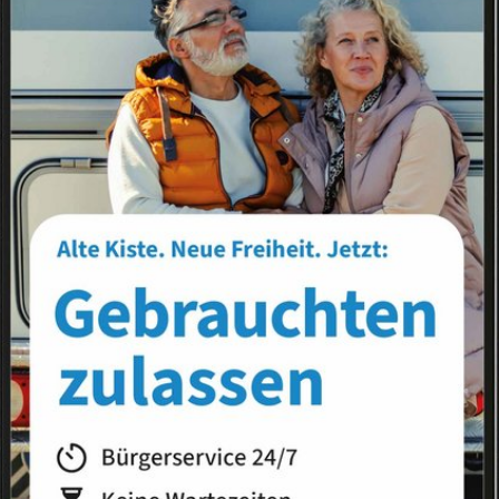
Landkreis
Land
s
News-Liste
News-Archiv