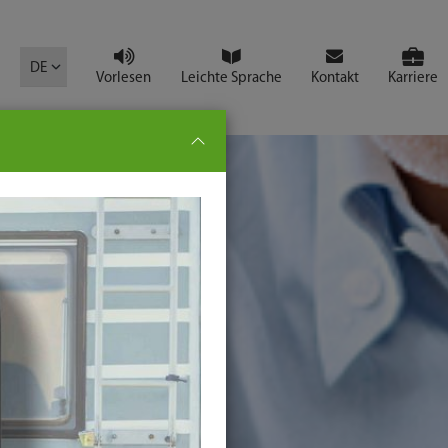
mbol
DE
Vorlesen
Leichte Sprache
Kontakt
Karriere
pe:
che
senden
t
ter-
ste