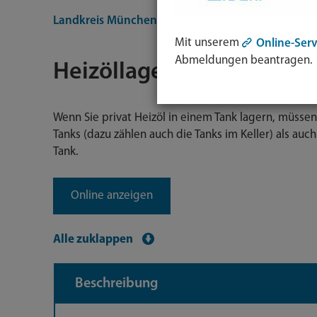
Landkreis München
Bürgerservice
Dienstleist
Mit unserem
Online-Serv
Abmeldungen beantragen.
Heizöllagerung anzeigen
Wenn Sie privat Heizöl in einem Tank lagern, müssen 
Tanks (dazu zählen auch die Tanks im Keller) als auc
Tank.
Online anzeigen
Alle zuklappen
Beschreibung