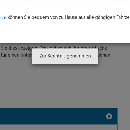
ung
können Sie bequem von zu Hause aus alle gängigen Fahrze
ice
Sie dies anzeigen. Dies gilt sowohl für oberirdische
h für einen unterirdischen, d.h. im Boden vergrabenen
Zur Kenntnis genommen