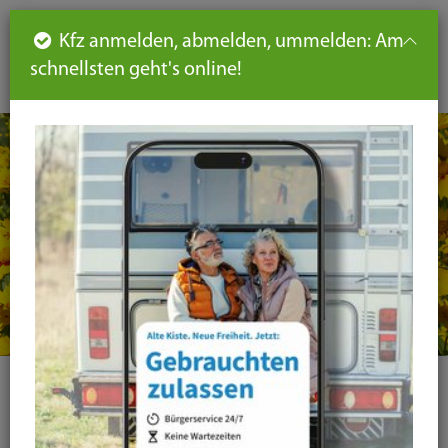
Such
Ha
DE
Kfz anmelden, abmelden, ummelden: Am
aus-
schnellsten geht's online!
aus
und
un
eink
ei
Seiteninhalt
Hauptnavigation
Seitennavigation
leichte
Sprache
Kategorie