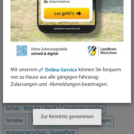
Alle Kategorien
Amtsblatt
Arbeit / Gewerbe / Jobcenter
Ausländerrecht & Integration
Bauen und Wohnen
Bürgerschaftliches Engagement
Chancengleichheit
Eltern- und Jugendberatungsstelle
Energie und Klimaschutz
Familie und Soziales
Mit unserem
können Sie bequem
Online-Service
Freizeit / Kultur / Sport
Jugendhilfeplanung
von zu Hause aus alle gängigen Fahrzeug-
Zulassungen und -Abmeldungen beantragen.
Landratsamt
Mobilität
Öffentliche Sicherheit und Ordnung
Schule / Bildung / Beruf
Straßenbaustellen
Zur Kenntnis genommen
Termine
Tiere
Umwelt
Veranstaltungen
Verbraucherschutz / Gesundheit