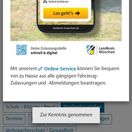
Alle Kategorien
Amtsblatt
Arbeit / Gewerbe / Jobcenter
Ausländerrecht & Integration
Bauen und Wohnen
Bürgerschaftliches Engagement
Chancengleichheit
Eltern- und Jugendberatungsstelle
Energie und Klimaschutz
Familie und Soziales
Mit unserem
können Sie bequem
Online-Service
Freizeit / Kultur / Sport
Jugendhilfeplanung
von zu Hause aus alle gängigen Fahrzeug-
Zulassungen und -Abmeldungen beantragen.
Landratsamt
Mobilität
Öffentliche Sicherheit und Ordnung
Schule / Bildung / Beruf
Straßenbaustellen
Zur Kenntnis genommen
Termine
Tiere
Umwelt
Veranstaltungen
Verbraucherschutz / Gesundheit