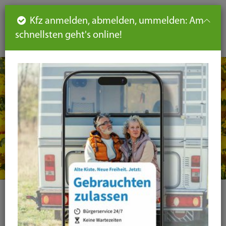
Such
Ha
DE
Kfz anmelden, abmelden, ummelden: Am
aus-
schnellsten geht's online!
aus
und
un
eink
ei
Seiteninhalt
Hauptnavigation
Seitennavigation
leichte
Sprache
Kategorie