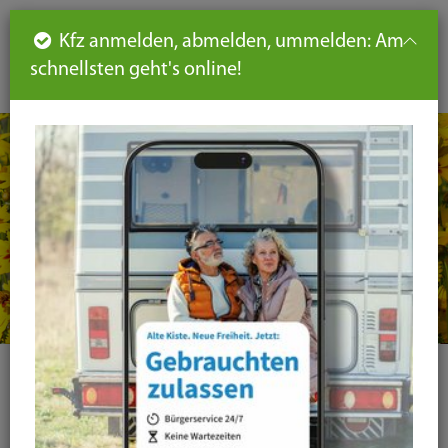
Such
Ha
DE
Kfz anmelden, abmelden, ummelden: Am
aus-
schnellsten geht's online!
aus
und
un
eink
ei
Seiteninhalt
Hauptnavigation
Seitennavigation
leichte
Sprache
Kategorie
Alle Kategorien
Amtsblatt