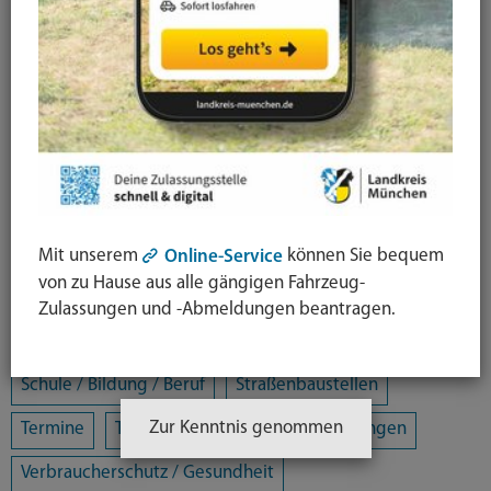
Arbeit / Gewerbe / Jobcenter
Ausländerrecht & Integration
Bauen und Wohnen
Bürgerschaftliches Engagement
Chancengleichheit
Eltern- und Jugendberatungsstelle
Energie und Klimaschutz
Familie und Soziales
Freizeit / Kultur / Sport
Jugendhilfeplanung
Mit unserem
können Sie bequem
Online-Service
von zu Hause aus alle gängigen Fahrzeug-
Landratsamt
Mobilität
Zulassungen und -Abmeldungen beantragen.
Öffentliche Sicherheit und Ordnung
Schule / Bildung / Beruf
Straßenbaustellen
Zur Kenntnis genommen
Termine
Tiere
Umwelt
Veranstaltungen
Verbraucherschutz / Gesundheit