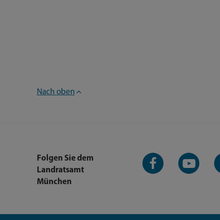
Nach oben
Facebook-
YouTube-
L
Folgen Sie dem
Seite
Kanal
K
Landratsamt
München