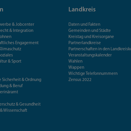
n
Landkreis
ewerbe & Jobcenter
Daten und Fakten
echt & Integration
Gemeinden und Städte
Wohnen
Kreistag und Kreisorgane
aftliches Engagement
Partnerlandkreise
Klimaschutz
Partnerschaften in den Landkre
Soziales
Veranstaltungskalender
ultur & Sport
Wahlen
Wappen
Wichtige Telefonnummern
e Sicherheit & Ordnung
Zensus 2022
ldung & Beruf
terinäramt
erschutz & Gesundheit
 & Wissenschaft