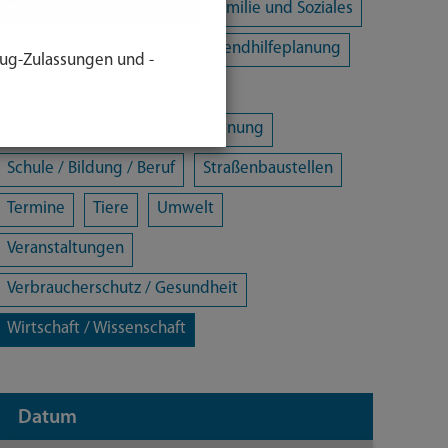
Energie und Klimaschutz
Familie und Soziales
Freizeit / Kultur / Sport
Jugendhilfeplanung
ug-Zulassungen und -
Landratsamt
Mobilität
Öffentliche Sicherheit und Ordnung
Schule / Bildung / Beruf
Straßenbaustellen
Termine
Tiere
Umwelt
Veranstaltungen
Verbraucherschutz / Gesundheit
Wirtschaft / Wissenschaft
Datum