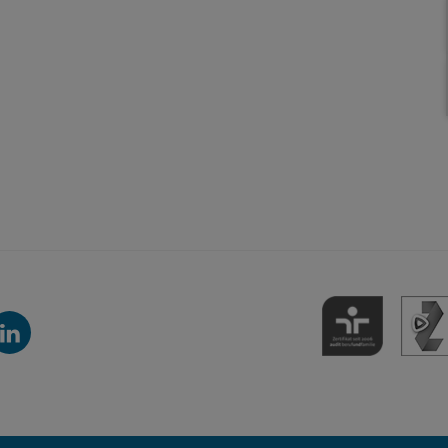
inkedIn-
anal