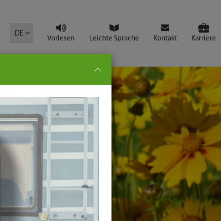
mbol
DE
Vorlesen
Leichte Sprache
Kontakt
Karriere
pe:
che
senden
t
ter-
ste