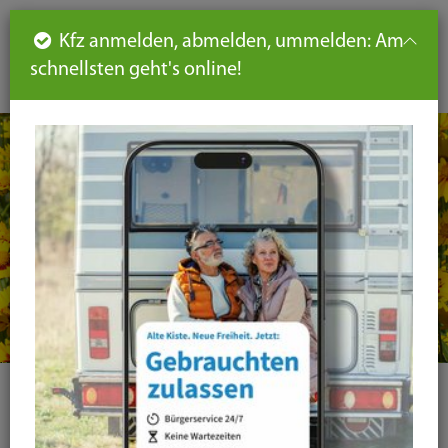
Such
Ha
DE
Kfz anmelden, abmelden, ummelden: Am
aus-
schnellsten geht's online!
aus
und
un
eink
ei
Seiteninhalt
Hauptnavigation
Seitennavigation
leichte
Sprache
Kategorie