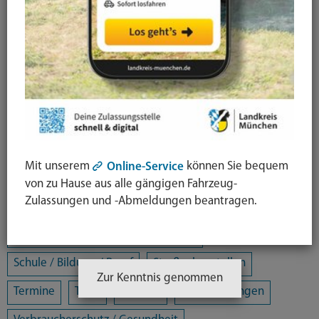
Alle Kategorien
Amtsblatt
Arbeit / Gewerbe / Jobcenter
Ausländerrecht & Integration
Bauen und Wohnen
Bürgerschaftliches Engagement
Chancengleichheit
Eltern- und Jugendberatungsstelle
Energie und Klimaschutz
Familie und Soziales
Mit unserem
können Sie bequem
Online-Service
Freizeit / Kultur / Sport
Jugendhilfeplanung
von zu Hause aus alle gängigen Fahrzeug-
Zulassungen und -Abmeldungen beantragen.
Landratsamt
Mobilität
Öffentliche Sicherheit und Ordnung
Schule / Bildung / Beruf
Straßenbaustellen
Zur Kenntnis genommen
Termine
Tiere
Umwelt
Veranstaltungen