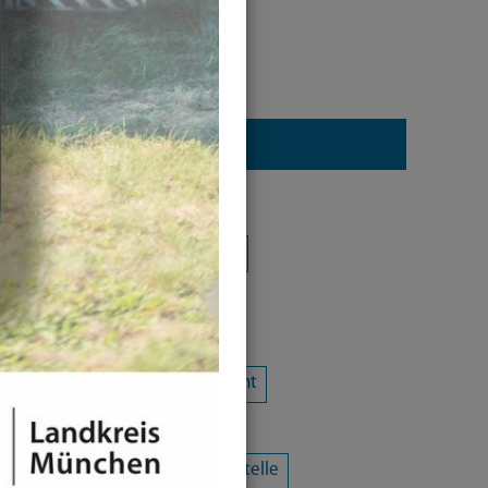
Kategorie
Alle Kategorien
Amtsblatt
Arbeit / Gewerbe / Jobcenter
Ausländerrecht & Integration
Bauen und Wohnen
Bürgerschaftliches Engagement
Chancengleichheit
Eltern- und Jugendberatungsstelle