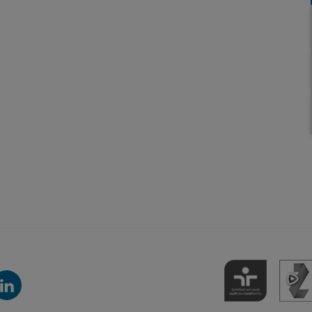
inkedIn-
anal