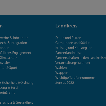
n
Landkreis
ewerbe & Jobcenter
Daten und Fakten
echt & Integration
Gemeinden und Städte
Wohnen
Kreistag und Kreisorgane
aftliches Engagement
Partnerlandkreise
Klimaschutz
Partnerschaften in den Landkre
Soziales
Veranstaltungskalender
ultur & Sport
Wahlen
Wappen
Wichtige Telefonnummern
e Sicherheit & Ordnung
Zensus 2022
ldung & Beruf
terinäramt
erschutz & Gesundheit