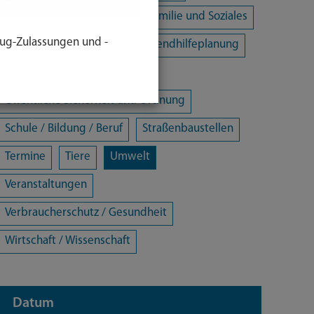
Energie und Klimaschutz
Familie und Soziales
ug-Zulassungen und -
Freizeit / Kultur / Sport
Jugendhilfeplanung
Landratsamt
Mobilität
Öffentliche Sicherheit und Ordnung
Schule / Bildung / Beruf
Straßenbaustellen
Termine
Tiere
Umwelt
Veranstaltungen
Verbraucherschutz / Gesundheit
Wirtschaft / Wissenschaft
Datum