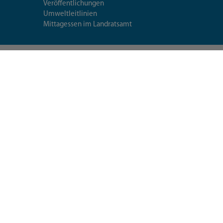
Veröffentlichungen
Umweltleitlinien
Mittagessen im Landratsamt
Extranet
Fragen & Antworten
Seiten-
utzerklärung
Datenschutzeinstellungen
Impressum