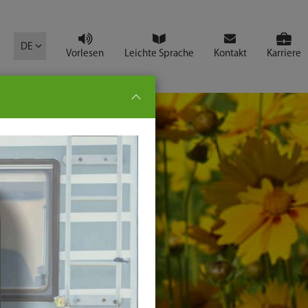
mbol
DE
Vorlesen
Leichte Sprache
Kontakt
Karriere
pe:
che
senden
t
ter-
ste