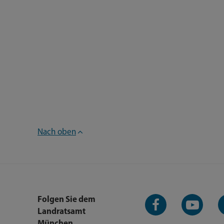
Nach oben
Facebook-
YouTube-
L
Folgen Sie dem
Seite
Kanal
K
Landratsamt
München