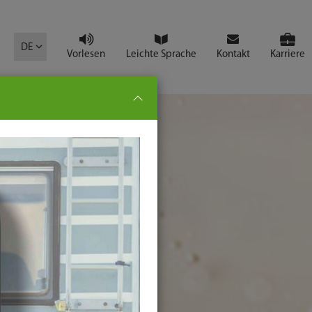
mbol
DE
Vorlesen
Leichte Sprache
Kontakt
Karriere
pe:
che
senden
t
ter-
ste