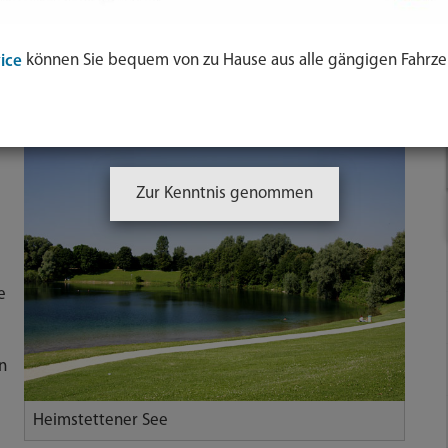
 Sport
Badeseen, Freizeit & Erholungsgebiete
Heimstetten
können Sie bequem von zu Hause aus alle gängigen Fahrze
ice
adesee)
Zur Kenntnis genommen
e
n
Heimstettener See