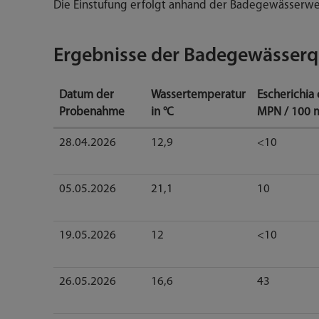
Die Einstufung erfolgt anhand der Badegewässerwe
Ergebnisse der Badegewässerqu
Datum der
Wassertemperatur
Escherichia c
Probenahme
in °C
MPN / 100 
Ergebnisse
28.04.2026
12,9
<10
der
Wasserqualitätsprüfung
für
05.05.2026
21,1
10
den
Heimstettener
19.05.2026
12
<10
See
26.05.2026
16,6
43