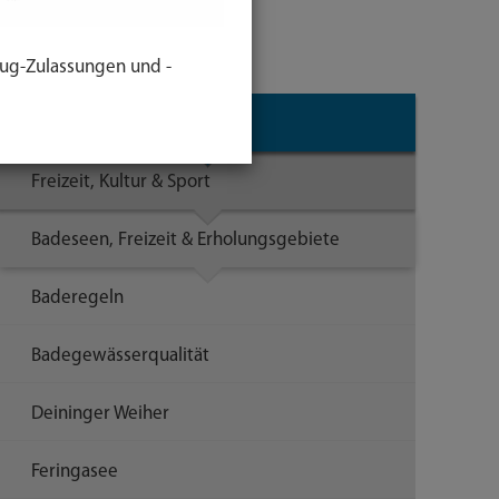
er See
ug-Zulassungen und -
Themen
Freizeit, Kultur & Sport
Badeseen, Freizeit & Erholungsgebiete
Baderegeln
Badegewässerqualität
Deininger Weiher
Feringasee