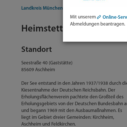
Landkreis München
Themen
Freizeit, Kultur &
Mit unserem
Online-Serv
Abmeldungen beantragen.
Heimstettener See (EU-B
Standort
Seestraße 40 (Gaststätte)
85609 Aschheim
Der See entstand in den Jahren 1937/1938 durch di
Kiesentnahme der Deutschen Reichsbahn. Der
Erholungsflächenverein pachtete den Großteil des
Erholungsgebiets von der Deutschen Bundesbahn a
und begann 1969 mit den Ausbaumaßnahmen. Es
liegt im Gebiet dreier Gemeinden: Kirchheim,
Aschheim und Feldkirchen.