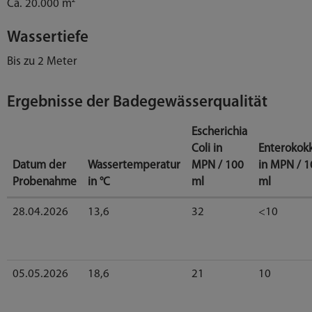
Ca. 20.000 m²
Wassertiefe
Bis zu 2 Meter
Ergebnisse der Badegewässerqualität
Escherichia
Coli in
Enterokok
Datum der
Wassertemperatur
MPN / 100
in MPN / 1
Probenahme
in °C
ml
ml
Ergebnisse
28.04.2026
13,6
32
<10
der
Wasserqualitätsprüfung
für
den
05.05.2026
18,6
21
10
Taxetweiher