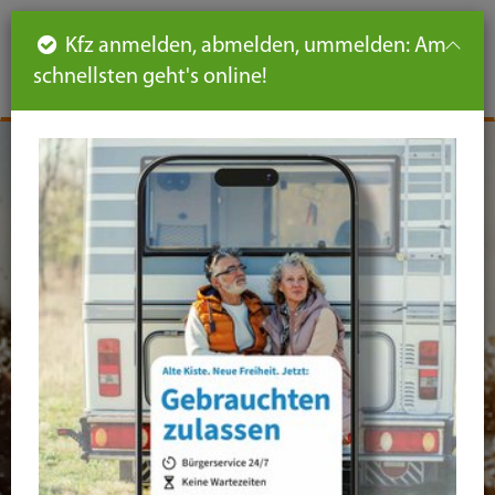
Such
Ha
DE
Kfz anmelden, abmelden, ummelden: Am
aus-
schnellsten geht's online!
aus
und
un
eink
ei
Seiteninhalt
Hauptnavigation
Seitennavigation
leichte
Sprache