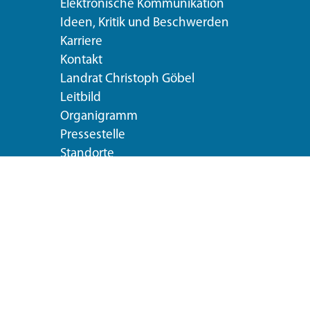
Elektronische Kommunikation
Ideen, Kritik und Beschwerden
Karriere
Kontakt
Landrat Christoph Göbel
Leitbild
Organigramm
Pressestelle
Standorte
Veröffentlichungen
Umweltleitlinien
Mittagessen im Landratsamt
Extranet
Fragen & Antworten
Seiten-
ng
Datenschutzeinstellungen
Impressum