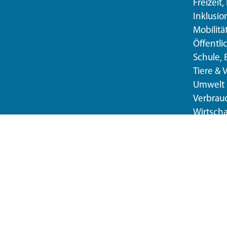
Freizeit,
Inklusio
Mobilitä
Öffentli
Schule, 
Tiere & 
Umwelt
Verbrau
Wirtscha
© 2026 Landratsamt München