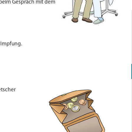
e beim Gespräch mit dem
r Impfung.
etscher