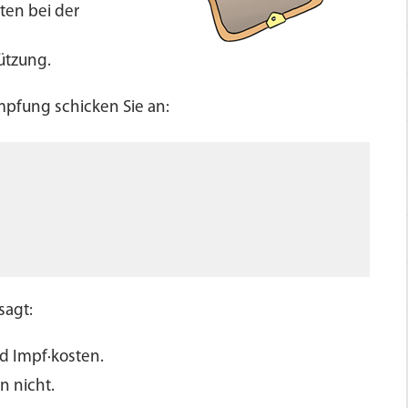
ten bei der
ützung.
mpfung schicken Sie an:
sagt:
d Impf·kosten.
n nicht.