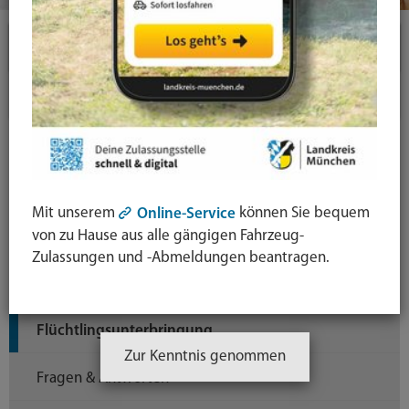
Themen
Ausländerrecht & Integration
Abholung von Aufenthaltstitel (eAT)
Aufenthaltstitel & Visa
Mit unserem
können Sie bequem
Online-Service
Einbürgerung & Staatsangehörigkeitsrecht
von zu Hause aus alle gängigen Fahrzeug-
Zulassungen und -Abmeldungen beantragen.
Flucht & Asyl
Flüchtlingsunterbringung
Zur Kenntnis genommen
Fragen & Antworten