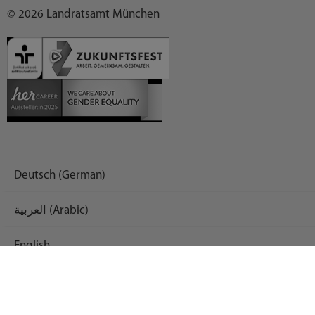
© 2026 Landratsamt München
Deutsch (German)
العربية (Arabic)
English
Español (Spanish)