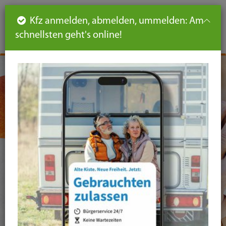
Such
Ha
DE
Kfz anmelden, abmelden, ummelden: Am
aus-
schnellsten geht's online!
aus
und
un
eink
ei
Seiteninhalt
Hauptnavigation
Seitennavigation
leichte
Sprache