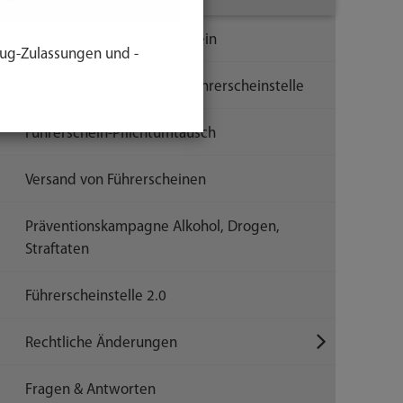
Onlineverfahren Führerschein
ug-Zulassungen und -
Terminvereinbarung der Führerscheinstelle
Führerschein-Pflichtumtausch
Versand von Führerscheinen
Präventionskampagne Alkohol, Drogen,
Straftaten
Führerscheinstelle 2.0
Rechtliche Änderungen
Fragen & Antworten