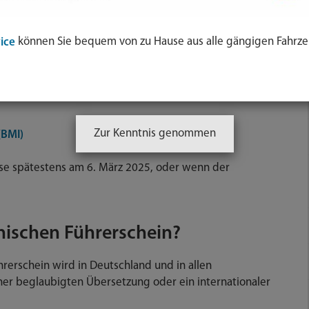
können Sie bequem von zu Hause aus alle gängigen Fahrze
ice
übergehender oder angemessener Schutz nach nationalem
nweise zu den anspruchsberechtigten Personen auf
Zur Kenntnis genommen
(BMI)
se spätestens am 6. März 2025, oder wenn der
inischen Führerschein?
hrerschein wird in Deutschland und in allen
ner beglaubigten Übersetzung oder ein internationaler