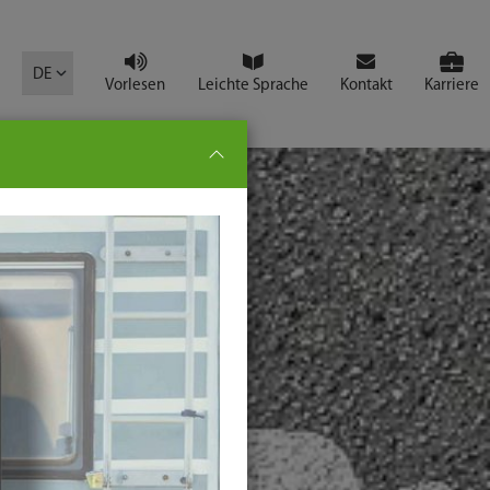
mbol
DE
Vorlesen
Leichte Sprache
Kontakt
Karriere
pe:
che
senden
t
ter-
ste