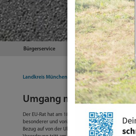
Bürgerservice
Themen
Landkreis München
Themen
Mobilität
Führer
Umgang mit ukrainischen
Der EU-Rat hat am 18. Juli 2022 die Verordnung des
besonderer und vorübergehender Maßnahmen, in Anb
Bezug auf von der Ukraine gemäß ihren Rechtsvorsc