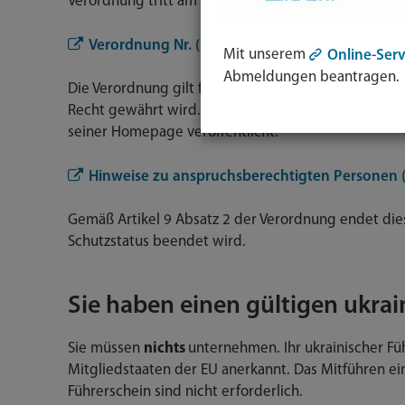
Verordnung tritt am 27.07.2022 in Kraft.
Verordnung Nr. (EU) 2022/1280
Mit unserem
Online-Serv
Abmeldungen beantragen.
Die Verordnung gilt für alle Personen, denen vor
Recht gewährt wird. Das BMI hat entsprechende Hi
seiner Homepage veröffentlicht.
Hinweise zu anspruchsberechtigten Personen 
Gemäß Artikel 9 Absatz 2 der Verordnung endet die
Schutzstatus beendet wird.
Sie haben einen gültigen ukra
Sie müssen
nichts
unternehmen. Ihr ukrainischer Fü
Mitgliedstaaten der EU anerkannt. Das Mitführen ei
Führerschein sind nicht erforderlich.