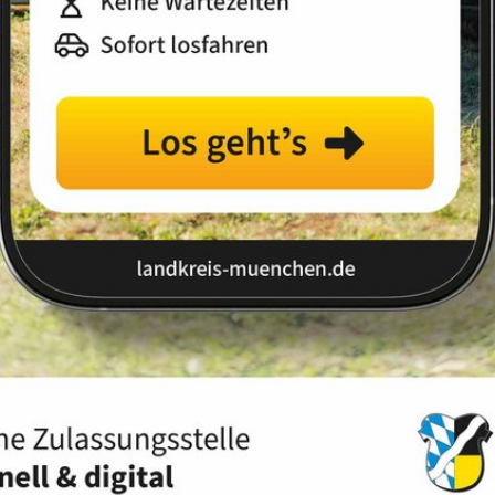
Landkreis
Land
schein
Ukrainische Führerscheine
 Führerscheinen
 Europäischen Parlaments und des Rates zur Festlegung
etracht der Invasion der Ukraine durch Russland, in
hriften ausgestellte Fahrerdokumente beschlossen. Die