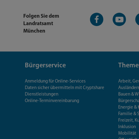
Facebook-
YouTube-
L
Folgen Sie dem
Seite
Kanal
K
Landratsamt
München
Bürgerservice
Theme
Anmeldung für Online-Services
Arbeit, G
Daten sicher übermitteln mit Cryptshare
Ausländerr
Dienstleistungen
Bauen & 
Online-Terminvereinbarung
Bürgersch
Energie & 
Familie & 
Freizeit, K
Inklusion
Mobilität