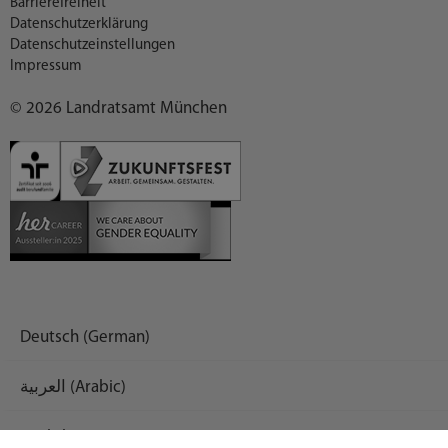
Barrierefreiheit
Datenschutzerklärung
Datenschutzeinstellungen
Impressum
© 2026 Landratsamt München
Deutsch (German)
العربية (Arabic)
English