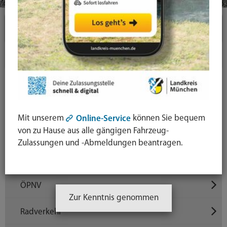
Themen
Mobilität
Kfz-Zulassung
Elektromobilität
Mit unserem
können Sie bequem
Online-Service
von zu Hause aus alle gängigen Fahrzeug-
Führerschein
Zulassungen und -Abmeldungen beantragen.
Lkw-Transport
ÖPNV
Zur Kenntnis genommen
Radverkehr