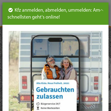
Such
Ha
DE
Kfz anmelden, abmelden, ummelden: Am
aus-
schnellsten geht's online!
aus
und
un
eink
ei
Seiteninhalt
Hauptnavigation
Seitennavigation
leichte
Sprache