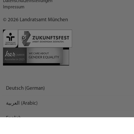
Datenschutzeinstellungen
Impressum
© 2026 Landratsamt München
Deutsch (German)
العربية (Arabic)
English
Español (Spanish)