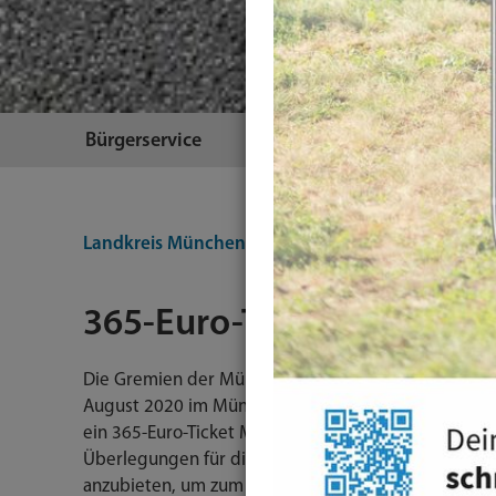
Bürgerservice
Themen
Landkreis München
Themen
Mobilität
ÖPNV
365-Euro-Ticket
Die Gremien der Münchner Verkehrs- und Tarifver
August 2020 im Münchner Verkehrs- und Tarifverbun
ein 365-Euro-Ticket MVV mit verbundweiter Gültigke
Überlegungen für dieses neue Angebot war den Sc
anzubieten, um zum einen diese Zielgruppe frühze