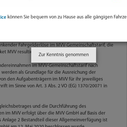
rkehr zu entlasten.
können Sie bequem von zu Hause aus alle gängigen Fahrze
ice
 Einführung dieses neuen Angebotes bei den
arif anwenden, zu einem Rückgang der
Bayern, die Landeshauptstadt München sowie die
erg, Erding, Freising, Fürstenfeldbruck, München und
inkender Fahrgelderlöse im MVV-Gemeinschaftstarif, die
et MVV resultieren, sicher.
Zur Kenntnis genommen
ndereinnahmen im MVV-Gemeinschaftstarif nach
, werden als Grundlage für die Ausreichung der
on den Aufgabenträgern im MVV für ihr jeweiliges
rift im Sinne von Art. 3 Abs. 2 VO (EG) 1370/20071 in
gleichsbetrages und die Durchführung des
n im MVV erfolgt über die MVV GmbH auf Basis der
ls Anlage 2 Bestandteil dieser Allgemeinverfügung ist
GmbH am 12. Mai 2020 beschlossen wurde.