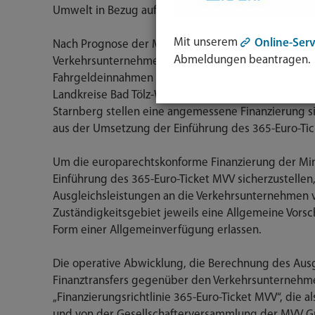
Umwelt in Bezug auf den motorisierten Individualve
Mit unserem
Online-Serv
Nach Prognose der MVV GmbH kann es in Folge der
Abmeldungen beantragen.
Verkehrsunternehmen, die den MVV-Gemeinschaftst
Fahrgeldeinnahmen im MVV kommen. Der Freistaat 
Landkreise Bad Tölz-Wolfratshausen, Dachau, Ebersb
Starnberg stellen eine angemessene Finanzierung s
aus der Umsetzung der Einführung des 365-Euro-Tick
Um die europarechtskonforme Finanzierung der Mi
Einführung des 365-Euro-Ticket MVV sicherzustellen
Ausgleichsleistungen an die Verkehrsunternehmen v
Zuständigkeitsgebiet jeweils eine Allgemeine Vorsch
Form einer Allgemeinverfügung erlassen.
Die operative Abwicklung, die Berechnung des Aus
Finanztransfers gegenüber den Verkehrsunternehme
„Finanzierungsrichtlinie 365-Euro-Ticket MVV“, die a
und von der Gesellschafterversammlung der MVV 