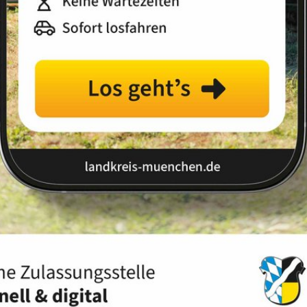
Landkreis
Land
365-Euro-Ticket
bund GmbH (MVV GmbH) haben beschlossen, zum 01.
d (MVV) für Schülerinnen, Schüler und Auszubildende
it als Jahresticket einzuführen. Ausgangspunkt der
hülern und Auszubildenden ein preisgünstiges Angebot
itig an den ÖPNV heranzuführen und zum anderen die