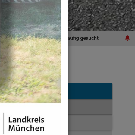
ratsamt
Häufig gesucht
Themen
Mobilität
ÖPNV