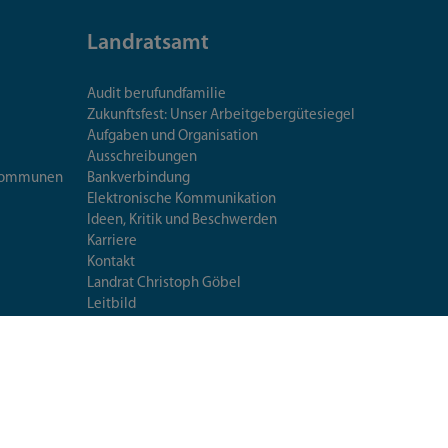
Landratsamt
Audit berufundfamilie
Zukunftsfest: Unser Arbeitgebergütesiegel
Aufgaben und Organisation
Ausschreibungen
iskommunen
Bankverbindung
Elektronische Kommunikation
Ideen, Kritik und Beschwerden
Karriere
Kontakt
Landrat Christoph Göbel
Leitbild
Organigramm
Pressestelle
Standorte
Veröffentlichungen
Umweltleitlinien
Mittagessen im Landratsamt