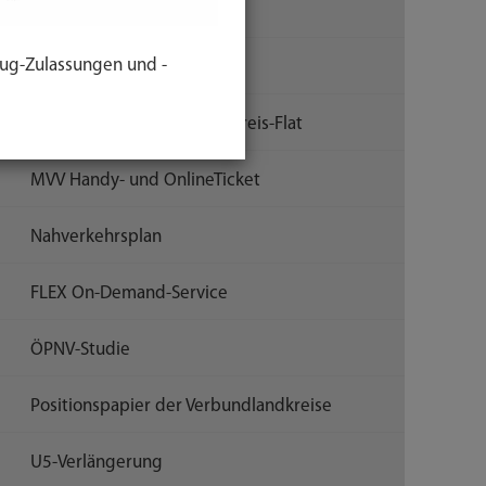
Deutschland-Ticket
ug-Zulassungen und -
Fahrplanverbesserungen
MVV-Tarifreform und Landkreis-Flat
MVV Handy- und OnlineTicket
Nahverkehrsplan
FLEX On-Demand-Service
ÖPNV-Studie
Positionspapier der Verbundlandkreise
U5-Verlängerung