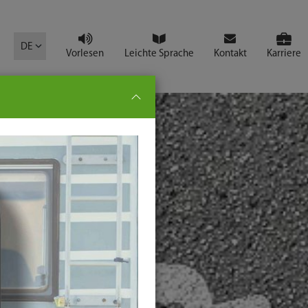
mbol
DE
Vorlesen
Leichte Sprache
Kontakt
Karriere
pe:
che
senden
t
ter-
ste