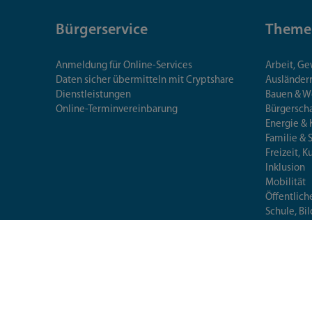
Bürgerservice
Theme
Anmeldung für Online-Services
Arbeit, G
Daten sicher übermitteln mit Cryptshare
Ausländerr
Dienstleistungen
Bauen & 
Online-Terminvereinbarung
Bürgersch
Energie & 
Familie & 
Freizeit, K
Inklusion
Mobilität
Öffentlich
Schule, Bi
Tiere & Ve
Umwelt
Verbrauch
Wirtschaft