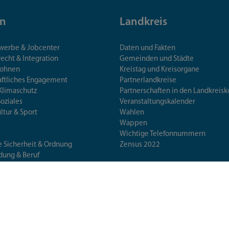
n
Landkreis
ewerbe & Jobcenter
Daten und Fakten
echt & Integration
Gemeinden und Städte
Wohnen
Kreistag und Kreisorgane
aftliches Engagement
Partnerlandkreise
Klimaschutz
Partnerschaften in den Landkre
Soziales
Veranstaltungskalender
ultur & Sport
Wahlen
Wappen
Wichtige Telefonnummern
e Sicherheit & Ordnung
Zensus 2022
ldung & Beruf
terinäramt
erschutz & Gesundheit
 & Wissenschaft