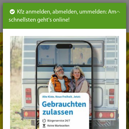
Such
Ha
DE
Kfz anmelden, abmelden, ummelden: Am
aus-
schnellsten geht's online!
aus
und
un
eink
ei
Seiteninhalt
Hauptnavigation
Seitennavigation
leichte
Sprache