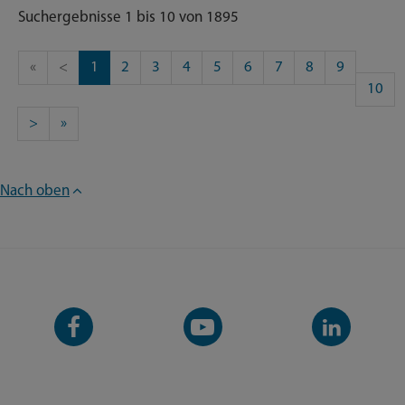
Suchergebnisse 1 bis 10 von 1895
«
<
1
2
3
4
5
6
7
8
9
10
>
»
Nach oben
Facebook-
YouTube-
LinkedIn-
Seite
Kanal
Kanal