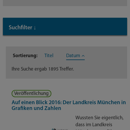
Suche
absende
mit
Suchfilter
↓
Enter-
Taste
Inhaltstyp
Sortierung:
Titel
Datum
Dateien
273
Ihre Suche ergab 1895 Treffer.
Dienstleistungen
371
Geschäftsverteilungsplan
204
Veröffentlichung
Nachrichten
419
Auf einen Blick 2016: Der Landkreis München in
Grafiken und Zahlen
Themenseite
593
Wussten Sie eigentlich,
dass im Landkreis