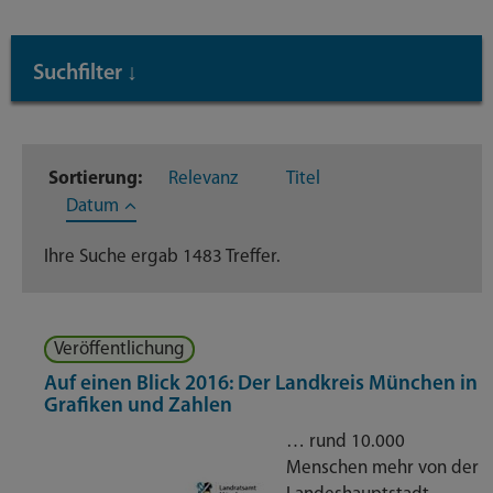
absende
mit
Suchfilter
↓
Enter-
Taste
Inhaltstyp
Sortierung:
Relevanz
Titel
Dateien
239
Datum
Dienstleistungen
302
Ihre Suche ergab 1483 Treffer.
Geschäftsverteilungsplan
95
Veröffentlichung
Nachrichten
386
Auf einen Blick 2016: Der Landkreis München in
Grafiken und Zahlen
Themenseite
445
… rund 10.000
Veröffentlichungen
Menschen mehr von der
16