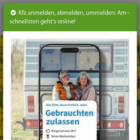
Such
Ha
DE
Kfz anmelden, abmelden, ummelden: Am
aus-
schnellsten geht's online!
aus
und
un
eink
ei
Seiteninhalt
Hauptnavigation
Seitennavigation
leichte
Sprache