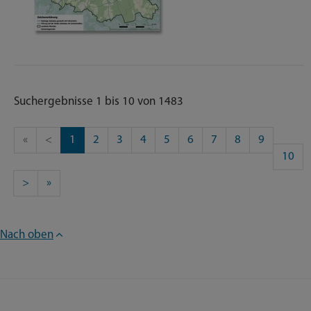
Suchergebnisse 1 bis 10 von 1483
«
<
1
2
3
4
5
6
7
8
9
10
>
»
Nach oben