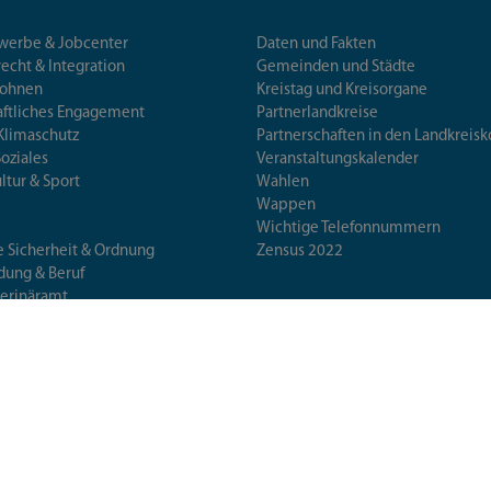
ewerbe & Jobcenter
Daten und Fakten
echt & Integration
Gemeinden und Städte
Wohnen
Kreistag und Kreisorgane
aftliches Engagement
Partnerlandkreise
Klimaschutz
Partnerschaften in den Landkre
Soziales
Veranstaltungskalender
ultur & Sport
Wahlen
Wappen
Wichtige Telefonnummern
e Sicherheit & Ordnung
Zensus 2022
ldung & Beruf
terinäramt
erschutz & Gesundheit
 & Wissenschaft