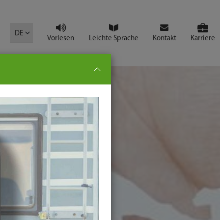
mbol
DE
Vorlesen
Leichte Sprache
Kontakt
Karriere
pe:
che
senden
t
ter-
ste