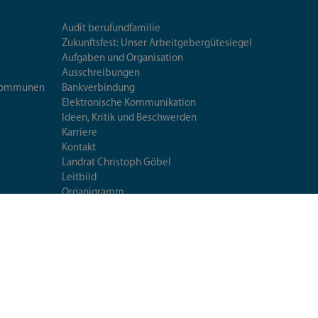
Audit berufundfamilie
Zukunftsfest: Unser Arbeitgebergütesiegel
Aufgaben und Organisation
Ausschreibungen
iskommunen
Bankverbindung
Elektronische Kommunikation
Ideen, Kritik und Beschwerden
Karriere
Kontakt
Landrat Christoph Göbel
Leitbild
Organigramm
Pressestelle
Standorte
Veröffentlichungen
Umweltleitlinien
Mittagessen im Landratsamt