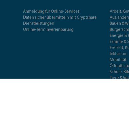
Anmeldung für Online-Services
Arbeit, G
Daten sicher übermitteln mit Cryptshare
Ausländerr
Dienstleistungen
Bauen & 
Online-Terminvereinbarung
Bürgersch
Energie & 
Familie & 
Freizeit, K
Inklusion
Mobilität
Öffentlich
Schule, Bi
Tiere & Ve
Umwelt
Verbrauch
Wirtschaft