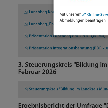
Lunchbag Kommunalatlas Präsentation (PD
Mit unserem
Online-Serv
Abmeldungen beantragen.
Lunchbag_Ehrenamtliche-gewinnen_Praesen
Präsentation Lunchbag BNE (PDF 3,88 MB)
Präsentation Integrationsberatung (PDF 70
3. Steuerungskreis "Bildung i
Februar 2026
Steuerungskreis "Bildung im Landkreis Mün
Ergebnisbericht der Umfrage "D