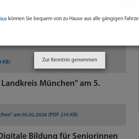
F 245 KB)
können Sie bequem von zu Hause aus alle gängigen Fahrze
ice
tation.pdf (PDF 2,31 MB)
Zur Kenntnis genommen
8 KB)
m Landkreis München" am 5.
chen" am 05.02.2026 (PDF 210 KB)
igitale Bildung für Seniorinnen