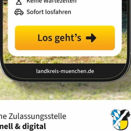
Landkreis
Land
Bildungsbüro
Publikationen und Protokolle
olle
evanten Dokumente unserer Arbeit gesammelt zur
stellen.
ation