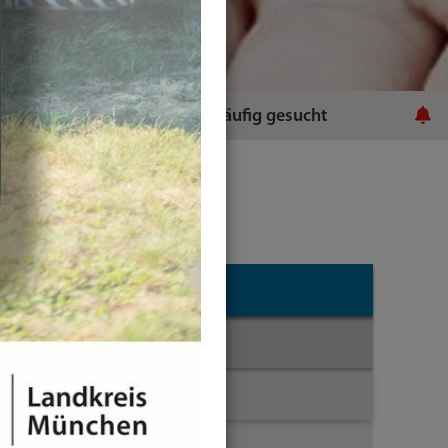
ratsamt
Häufig gesucht
Themen
Familie & Soziales
Bildungsbüro
Bildungskommune