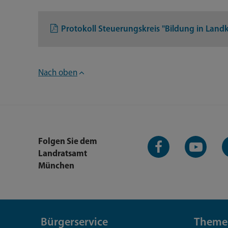
Protokoll Steuerungskreis "Bildung in Land
Nach oben
Facebook-
YouTube-
L
Folgen Sie dem
Seite
Kanal
K
Landratsamt
München
Bürgerservice
Theme