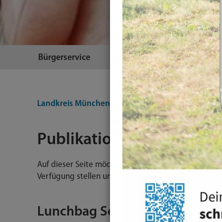
Bürgerservice
Themen
Landkreis München
Themen
Familie & Soziales
Publikationen und Protok
Auf dieser Seite möchten wir Ihnen gerne alle rel
Verfügung stellen und so Transparenz über diese her
Lunchbag Sessions Dokument